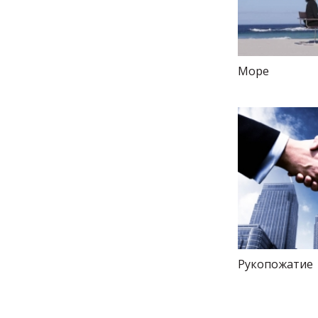
Море
Рукопожатие