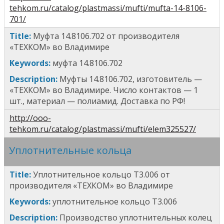
tehkom.ru/catalog/plastmassi/mufti/mufta-14-8106-
701/
T
itle
:
Муфта 14.8106.702
от производителя
«ТЕХКОМ» во Владимире
Keywords:
м
уфта 14.8106.702
Description:
Муфты 14.8106.702, изготовитель —
«ТЕХКОМ» во Владимире. Число контактов — 1
шт., материал — полиамид. Доставка по РФ!
http://ooo-
tehkom.ru/catalog/plastmassi/mufti/elem325527/
Уплотнительные кольца
T
itle
:
Уплотнительное кольцо Т3.006
от
производителя «ТЕХКОМ» во Владимире
Keywords:
у
плотнительное кольцо Т3.006
Description:
Производство у
плотнительн
ых
колец