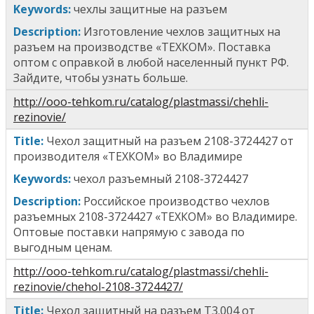
Keywords:
ч
ехлы защитные на разъем
Description:
Изготовление чехлов защитных на
разъем на производстве «ТЕХКОМ». Поставка
оптом с оправкой в любой населенный пункт РФ.
Зайдите, чтобы узнать больше.
http://ooo-tehkom.ru/catalog/plastmassi/chehli-
rezinovie/
T
itle
:
Чехол защитны
й
на разъем 2108-3724427
от
производителя «ТЕХКОМ» во Владимире
Keywords:
ч
ехол
разъемный
2108-3724427
Description:
Российское производство чехлов
разъемных
2108-3724427
«ТЕХКОМ» во Владимире.
Оптовые поставки напрямую с завода по
выгодным ценам.
http://ooo-tehkom.ru/catalog/plastmassi/chehli-
rezinovie/chehol-2108-3724427/
Title
:
Чехол защитны
й
на разъем
Т3.004
от