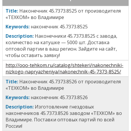
T
itle
:
Наконечник 45.7373.8525
от производителя
«ТЕХКОМ» во Владимире
Keywords:
н
аконечник 45.7373.8525
Description:
Наконечники
45.7373.8525
с завода,
количество на катушке — 5000 шт. Доставка
оптовой партии в ваш регион. Зайдите на сайт,
чтобы оставить заявку!
http://ooo-tehkom.ru/catalog/shtekeri/nakonechniki-
nizkogo-napryazheniya/nakonechnik-45-7373-8525/
T
itle
:
Наконечник 45.7373.8526
от производителя
«ТЕХКОМ» во Владимире
Keywords:
н
аконечник 45.7373.8526
Description:
Изготовление гнездовых
наконечников
45.7373.8526
заводом «ТЕХКОМ» во
Владимире. Поставки оптовых партий по всей
России!