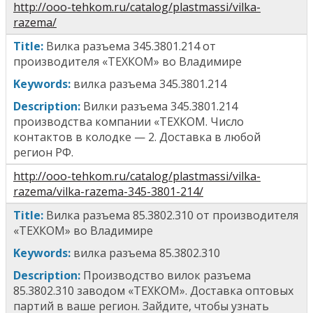
http://ooo-tehkom.ru/catalog/plastmassi/vilka-
razema/
Title
:
Вилка разъема 345.3801.214
от
производителя «ТЕХКОМ» во Владимире
Keywords:
в
илка разъема 345.3801.214
Description:
Вилки разъема 345.3801.214
производства компании «ТЕХКОМ. Число
контактов в колодке — 2. Доставка в любой
регион РФ.
http://ooo-tehkom.ru/catalog/plastmassi/vilka-
razema/vilka-razema-345-3801-214/
T
itle
:
Вилка разъема 85.3802.310
от производителя
«ТЕХКОМ» во Владимире
Keywords:
в
илка разъема 85.3802.310
Description:
Производство вилок разъема
85.3802.310 заводом «ТЕХКОМ». Доставка оптовых
партий в ваше регион. Зайдите, чтобы узнать