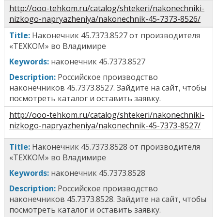
http://ooo-tehkom.ru/catalog/shtekeri/nakonechniki-
nizkogo-napryazheniya/nakonechnik-45-7373-8526/
T
itle
:
Наконечник 45.7373.8527
от производителя
«ТЕХКОМ» во Владимире
Keywords:
н
аконечник 45.7373.8527
Description:
Российское производство
наконечников
45.7373.8527
. Зайдите на сайт, чтобы
посмотреть каталог и оставить заявку.
http://ooo-tehkom.ru/catalog/shtekeri/nakonechniki-
nizkogo-napryazheniya/nakonechnik-45-7373-8527/
T
itle
:
Наконечник 45.7373.8528
от производителя
«ТЕХКОМ» во Владимире
Keywords:
н
аконечник 45.7373.8528
Description:
Российское производство
наконечников
45.7373.8528
. Зайдите на сайт, чтобы
посмотреть каталог и оставить заявку.