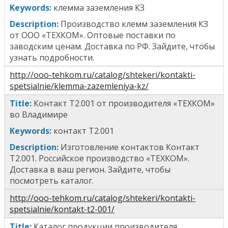
Keywords:
к
лемма заземления КЗ
Description:
Производство клемм заземления КЗ
от ООО «ТЕХКОМ». Оптовые поставки по
заводским ценам. Доставка по РФ. Зайдите, чтобы
узнать подробности.
http://ooo-tehkom.ru/catalog/shtekeri/kontakti-
spetsialnie/klemma-zazemleniya-kz/
T
itle
:
Контакт Т2.001
от производителя «ТЕХКОМ»
во Владимире
Keywords:
к
онтакт Т2.001
Description:
Изготовление контактов Контакт
Т2.001. Российское производство «ТЕХКОМ».
Доставка в ваш регион. Зайдите, чтобы
посмотреть каталог.
http://ooo-tehkom.ru/catalog/shtekeri/kontakti-
spetsialnie/kontakt-t2-001/
T
itle
:
Каталог продукции производителя