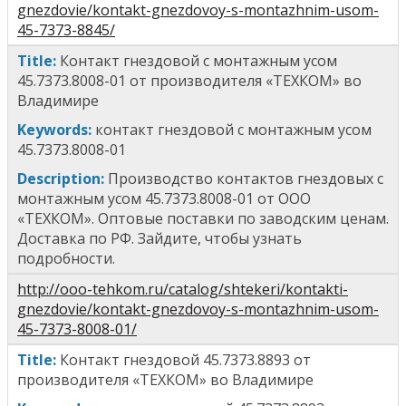
gnezdovie/kontakt-gnezdovoy-s-montazhnim-usom-
45-7373-8845/
T
itle
:
Контакт гнездовой с монтажным усом
45.7373.8008-01
от производителя «ТЕХКОМ» во
Владимире
Keywords:
к
онтакт гнездовой с монтажным усом
45.7373.8008-01
Description:
Производство контактов гнездовых
с
монтажным усом 45.7373.8008-01
от ООО
«ТЕХКОМ». Оптовые поставки по заводским ценам.
Доставка по РФ. Зайдите, чтобы узнать
подробности.
http://ooo-tehkom.ru/catalog/shtekeri/kontakti-
gnezdovie/kontakt-gnezdovoy-s-montazhnim-usom-
45-7373-8008-01/
T
itle
:
Контакт гнездовой 45.7373.8893
от
производителя «ТЕХКОМ» во Владимире