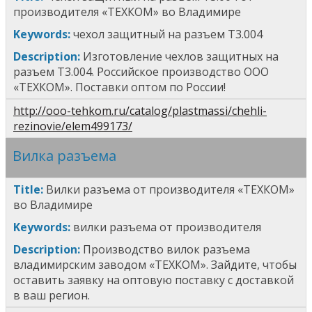
производителя «ТЕХКОМ» во Владимире
Keywords:
ч
ехол защитны
й
на разъем
Т3.004
Description:
Изготовление чехлов защитных на
разъем
Т3.004
. Российское производство ООО
«ТЕХКОМ». Поставки оптом по России!
http://ooo-tehkom.ru/catalog/plastmassi/chehli-
rezinovie/elem499173/
Вилка разъема
T
itle
:
Вилки разъема от производителя «ТЕХКОМ»
во Владимире
Keywords:
вилки разъема от производителя
Description:
Производство вилок разъема
владимирским заводом «ТЕХКОМ». Зайдите, чтобы
оставить заявку на оптовую поставку с доставкой
в ваш регион.