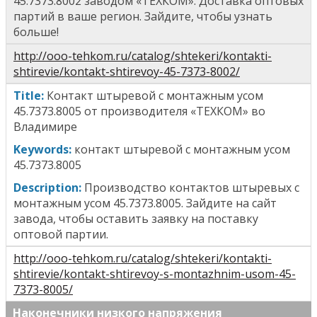
45.7373.8002
заводом «ТЕХКОМ». Доставка оптовых
партий в ваше регион. Зайдите, чтобы узнать
больше!
http://ooo-tehkom.ru/catalog/shtekeri/kontakti-
shtirevie/kontakt-shtirevoy-45-7373-8002/
T
itle
:
Контакт штыревой с монтажным усом
45.7373.8005
от производителя «ТЕХКОМ» во
Владимире
Keywords:
к
онтакт штыревой с монтажным усом
45.7373.8005
Description:
Производство контактов штыревых
с
монтажным усом 45.7373.8005
. Зайдите на сайт
завода, чтобы оставить заявку на поставку
оптовой партии.
http://ooo-tehkom.ru/catalog/shtekeri/kontakti-
shtirevie/kontakt-shtirevoy-s-montazhnim-usom-45-
7373-8005/
Наконечники низкого напряжения