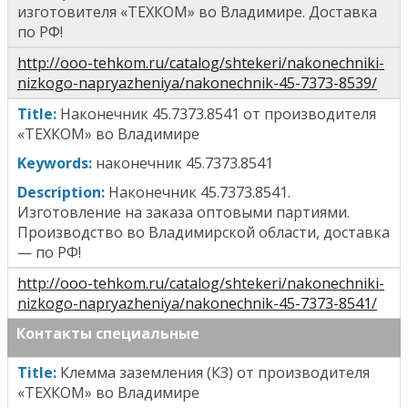
изготовителя «ТЕХКОМ» во Владимире. Доставка
по РФ!
http://ooo-tehkom.ru/catalog/shtekeri/nakonechniki-
nizkogo-napryazheniya/nakonechnik-45-7373-8539/
T
itle
:
Наконечник 45.7373.8541
от производителя
«ТЕХКОМ» во Владимире
Keywords:
н
аконечник 45.7373.8541
Description:
Наконечник 45.7373.8541.
Изготовление на заказа оптовыми партиями.
Производство во Владимирской области, доставка
— по РФ!
http://ooo-tehkom.ru/catalog/shtekeri/nakonechniki-
nizkogo-napryazheniya/nakonechnik-45-7373-8541/
Контакты специальные
T
itle
:
Клемма заземления (КЗ)
от производителя
«ТЕХКОМ» во Владимире