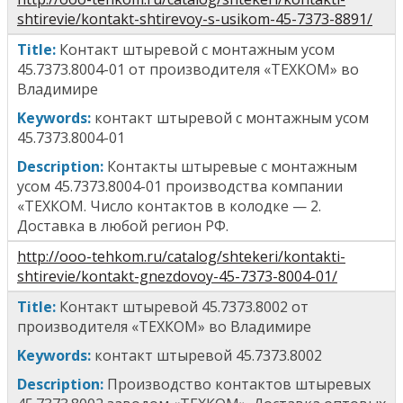
shtirevie/kontakt-shtirevoy-s-usikom-45-7373-8891/
T
itle
:
Контакт штыревой с монтажным усом
45.7373.8004-01
от производителя «ТЕХКОМ» во
Владимире
Keywords:
к
онтакт штыревой с монтажным усом
45.7373.8004-01
Description:
К
онтакт
ы
штырев
ые
с монтажным
усом 45.7373.8004-01
производства компании
«ТЕХКОМ. Число контактов в колодке — 2.
Доставка в любой регион РФ.
http://ooo-tehkom.ru/catalog/shtekeri/kontakti-
shtirevie/kontakt-gnezdovoy-45-7373-8004-01/
T
itle
:
Контакт штыревой 45.7373.8002
от
производителя «ТЕХКОМ» во Владимире
Keywords:
к
онтакт штыревой 45.7373.8002
Description:
Производство к
онтакт
ов
штырев
ых