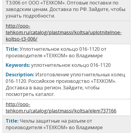
Т3.006
от ООО «ТЕХКОМ». Оптовые поставки по
заводским ценам. Доставка по РФ. Зайдите, чтобы
узнать подробности.
http://ooo-
tehkom.ru/catalog/plastmassi/koltsa/uplotnitelnoe-
koltso-t3-006/
T
itle
:
Уплотнительное кольцо 016-1120
от
производителя «ТЕХКОМ» во Владимире
Keywords:
у
плотнительное кольцо 016-1120
Description:
Изготовление уплотнительных колец
016-1120
. Российское производство «ТЕХКОМ».
Доставка в ваш регион. Зайдите, чтобы
посмотреть каталог.
http://ooo-
tehkom.ru/catalog/plastmassi/koltsa/elem737166
Title
:
Чехлы защитные на разъем
от
производителя «ТЕХКОМ» во Владимире