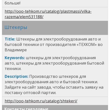
больше!
http://ooo-tehkom.ru/catalog/plastmassi/vilka-
razema/elem531188/
Штекеры
T
itle
:
Штекеры
для электрооборудования авто и
бытовой техники от производителя «ТЕХКОМ» во
Владимире
Keywords:
ш
текеры
для электрооборудования
авто, ш
текеры
для электрооборудования бытовой
техники.
Description:
Производство штекеров
для
электрооборудования авто и бытовой техники.
Зайдите на сайт завода, чтобы оставить заявку на
поставку оптовой партии.
http://ooo-tehkom.ru/catalog/shtekeri/
Контакты гнездовые