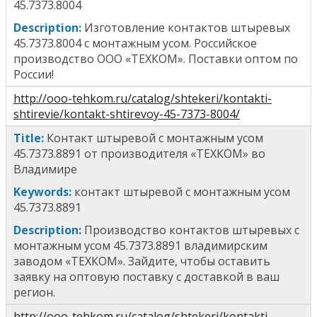
45.7373.8004
Description:
Изготовление контактов штыревых
45.7373.8004
с монтажным усом
. Российское
производство ООО «ТЕХКОМ». Поставки оптом по
России!
http://ooo-tehkom.ru/catalog/shtekeri/kontakti-
shtirevie/kontakt-shtirevoy-45-7373-8004/
T
itle
:
Контакт штыревой с монтажным усом
45.7373.8891
от производителя «ТЕХКОМ» во
Владимире
Keywords:
к
онтакт штыревой с монтажным усом
45.7373.8891
Description:
Производство контактов штыревых
с
монтажным усом 45.7373.8891
владимирским
заводом «ТЕХКОМ». Зайдите, чтобы оставить
заявку на оптовую поставку с доставкой в ваш
регион.
http://ooo-tehkom.ru/catalog/shtekeri/kontakti-