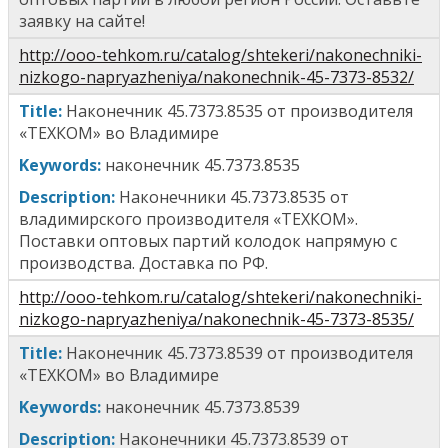
заявку на сайте!
http://ooo-tehkom.ru/catalog/shtekeri/nakonechniki-
nizkogo-napryazheniya/nakonechnik-45-7373-8532/
T
itle
:
Наконечник 45.7373.8535
от производителя
«ТЕХКОМ» во Владимире
Keywords:
н
аконечник 45.7373.8535
Description:
Наконечники 45.7373.8535 от
владимирского производителя «ТЕХКОМ».
Поставки оптовых партий колодок напрямую с
производства. Доставка по РФ.
http://ooo-tehkom.ru/catalog/shtekeri/nakonechniki-
nizkogo-napryazheniya/nakonechnik-45-7373-8535/
T
itle
:
Наконечник 45.7373.8539
от производителя
«ТЕХКОМ» во Владимире
Keywords:
н
аконечник 45.7373.8539
Description:
Наконечники 45.7373.8539 от