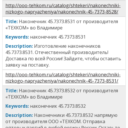
http://ooo-tehkom.ru/catalog/shtekeri/nakonechniki-
nizkogo-napryazheniya/nakonechnik-45-7373-8528/
T
itle
:
Наконечник
45.7373.8531
от производителя
«ТЕХКОМ» во Владимире
Keywords:
наконечник
45.7373.8531
Description:
Изготовление наконечников
45.7373.8531
. Отечественный производитель!
Доставка по всей России! Зайдите, чтобы оставить
заявку на поставку.
http://ooo-tehkom.ru/catalog/shtekeri/nakonechniki-
nizkogo-napryazheniya/nakonechnik-45-7373-8531/
T
itle
:
Наконечник 45.7373.8532
от производителя
«ТЕХКОМ» во Владимире
Keywords:
н
аконечник 45.7373.8532
Description:
Наконечник
и
45.7373.8532
н
апрямую
от производителя ООО «ТЕХКОМ. Отправка
оптовых партий в любой регион России. Оставьте