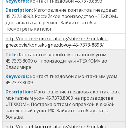
Keywords:
к
онтакт гнездовой 45.7373.8893
Description:
Изготовление контактов гнездовых
45.7373.8893
. Российское производство «ТЕХКОМ».
Доставка в ваш регион. Зайдите, чтобы
посмотреть каталог.
http://ooo-tehkom.rucatalog/shtekeri/kontakti-
gnezdovie/kontakt-gnezdovoy-45-7373-8893/
T
itle
:
Контакт гнездовой с монтажным усом
45.7373.8009
от производителя «ТЕХКОМ» во
Владимире
Keywords:
к
онтакт гнездовой с монтажным усом
45.7373.8009
Description:
Изготовление гнездовых контактов
с
монтажным усом 45.7373.8009
на производстве
«ТЕХКОМ». Поставка оптом с оправкой в любой
населенный пункт РФ. Зайдите, чтобы узнать
больше.
http://oootehkom.ru/catalog/shtekeri/kontakti-