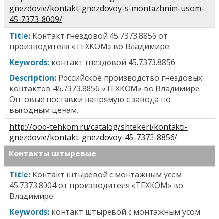
gnezdovie/kontakt-gnezdovoy-s-montazhnim-usom-
45-7373-8009/
T
itle
:
Контакт гнездовой 45.7373.8856
от
производителя «ТЕХКОМ» во Владимире
Keywords:
к
онтакт гнездовой 45.7373.8856
Description:
Российское производство гнездовых
контактов
45.7373.8856
«ТЕХКОМ» во Владимире.
Оптовые поставки напрямую с завода по
выгодным ценам.
http://ooo-tehkom.ru/catalog/shtekeri/kontakti-
gnezdovie/kontakt-gnezdovoy-45-7373-8856/
Контакты штыревые
T
itle
:
Контакт штыревой с монтажным усом
45.7373.8004
от производителя «ТЕХКОМ» во
Владимире
Keywords:
к
онтакт штыревой с монтажным усом