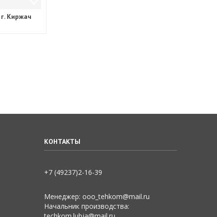
г. Киржач
КОНТАКТЫ
+7 (49237)2­-16-­39
Менеджер: ooo_tehkom@mail.ru
Начальник производства:
techkom.lubja@mail.ru