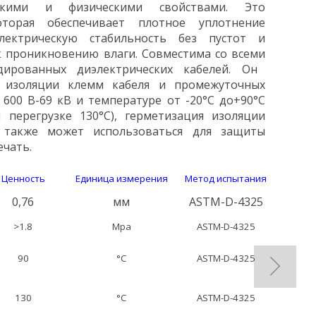
скими
и
физическими
свойствами
.
Это
оторая
обеспечивает
плотное
уплотнение
лектрическую
стабильность
без
пустот
и
к
проникновению
влаги
.
Совместима
со
всеми
дированных
диэлектрических
кабелей
.
Он
изоляции
клемм
кабеля
и
промежуточных
600
В
-
69
кВ
и
температуре
от
-20
°
C
до
+
90
°
C
и
перегрузке
130
°
C
)
,
герметизация
изоляции
также
может
использоваться
для
защиты
ечать
.
Ценность
Единица измерения
Метод испытания
0,76
мм
ASTM-D-4325
>1.8
Мра
ASTM-D-4325
90
°C
ASTM-D-4325
130
°C
ASTM-D-4325