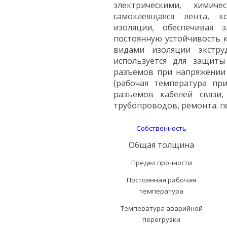
электрическими
,
химиче
самоклеящаяся
лента
,
к
изоляции
,
обеспечивая
э
постоянную
устойчивость
видами
изоляции
экстру
используется
для
защиты
разъемов
при
напряжении
(
рабочая
температура
пр
разъемов
кабелей
связи
,
трубопроводов
,
ремонта
.
п
Собственность
Общая толщина
Предел прочности
Постоянная рабочая
температура
Температура аварийной
перегрузки