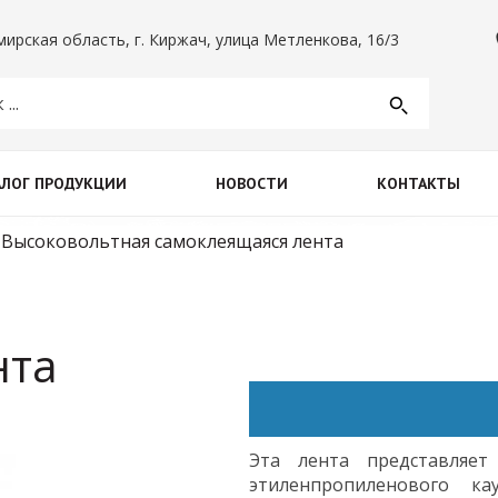
info@XXX.ru
ирская область, г. Киржач, улица Метленкова, 16/3
АЛОГ ПРОДУКЦИИ
НОВОСТИ
КОНТАКТЫ
Высоковольтная самоклеящаяся лента
нта
Эта
лента
представляет
этиленпропиленового
ка