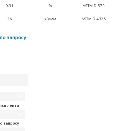
0.31
%
ASTM-D-570
26
кВ/мм
ASTM-D-4325
по запросу
яся лента
о запросу