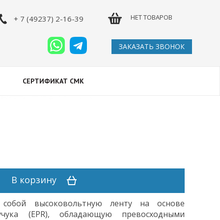
НЕТ ТОВАРОВ
+ 7 (49237) 2-16-39
ЗАКАЗАТЬ ЗВОНОК
СЕРТИФИКАТ СМК
В корзину
собой
высоковольтную
ленту
на
основе
учука
(
EPR
)
,
обладающую
превосходными